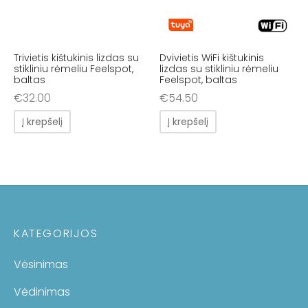
Trivietis kištukinis lizdas su
Dvivietis WiFi kištukinis
stikliniu rėmeliu Feelspot,
lizdas su stikliniu rėmeliu
baltas
Feelspot, baltas
€
32.00
€
54.50
Į krepšelį
Į krepšelį
KATEGORIJOS
Vėsinimas
Vėdinimas