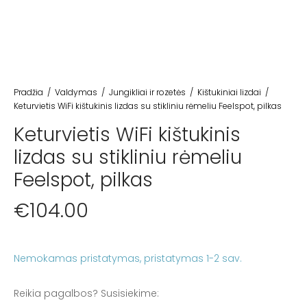
Pradžia
/
Valdymas
/
Jungikliai ir rozetės
/
Kištukiniai lizdai
/
Keturvietis WiFi kištukinis lizdas su stikliniu rėmeliu Feelspot, pilkas
Keturvietis WiFi kištukinis
lizdas su stikliniu rėmeliu
Feelspot, pilkas
€
104.00
Nemokamas pristatymas
Reikia pagalbos? Susisiekime: