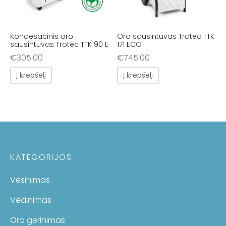
Kondesacinis oro
Oro sausintuvas Trotec TTK
sausintuvas Trotec TTK 90 E
171 ECO
€
305.00
€
745.00
Į krepšelį
Į krepšelį
KATEGORIJOS
Vėsinimas
Vėdinimas
Oro gerinimas