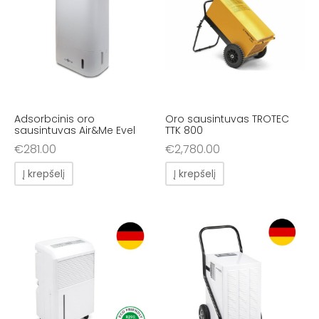
Adsorbcinis oro
Oro sausintuvas TROTEC
sausintuvas Air&Me Evel
TTK 800
€
281.00
€
2,780.00
Į krepšelį
Į krepšelį