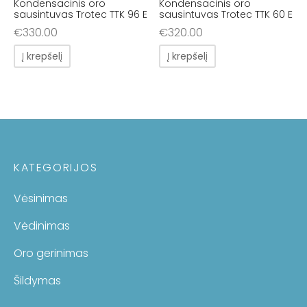
Kondensacinis oro
Kondensacinis oro
sausintuvas Trotec TTK 96 E
sausintuvas Trotec TTK 60 E
€
330.00
€
320.00
Į krepšelį
Į krepšelį
KATEGORIJOS
Vėsinimas
Vėdinimas
Oro gerinimas
Šildymas