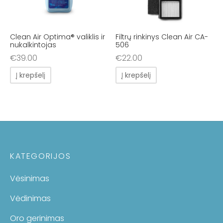
Clean Air Optima® valiklis ir
Filtrų rinkinys Clean Air CA-
nukalkintojas
506
€
39.00
€
22.00
Į krepšelį
Į krepšelį
KATEGORIJOS
Vėsinimas
Vėdinimas
Oro gerinimas