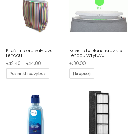
Priešfiltris oro valytuvui
Bevielis telefono įkroviklis
Lendou
Lendou valytuvui
–
€
12.40
€
14.88
€
30.00
Pasirinkti savybes
Į krepšelį