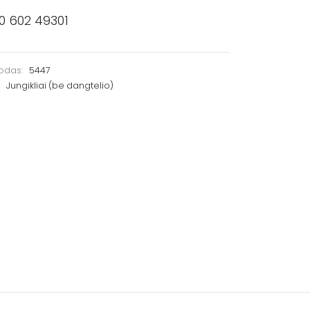
0 602 49301
kodas:
5447
:
Jungikliai (be dangtelio)