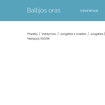
Vėsinimas
Pradžia
/
Valdymas
/
Jungikliai ir rozetės
/
Jungikliai
Feelspot, 1000W