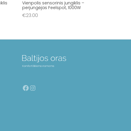
klis
Vienpolis sensorinis jungiklis –
perjungėjas Feelspot, 1000W
€
23.00
Į krepšelį
Facebook
Instagram