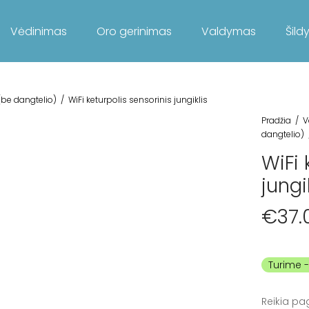
Vėdinimas
Oro gerinimas
Valdymas
Šild
 (be dangtelio)
/
WiFi keturpolis sensorinis jungiklis
Pradžia
/
V
dangtelio)
WiFi 
jungi
€
37.
Turime
Reikia pa