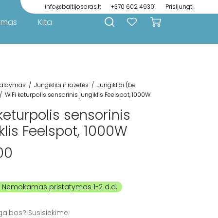
info@baltijosoras.lt
+370 602 49301
Prisijungti
ymas
Kita
aldymas
/
Jungikliai ir rozetės
/
Jungikliai (be
/
WiFi keturpolis sensorinis jungiklis Feelspot, 1000W
keturpolis sensorinis
klis Feelspot, 1000W
00
galbos? Susisiekime: