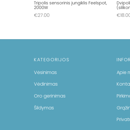
Tripolis sensorinis jungiklis Feelspot,
Dvipoli
2000W
(silik
€
27.00
€
18.0
Į krepšelį
Į krep
KATEGORIJOS
INFO
Vėsinimas
Apie 
Vėdinimas
Konta
Oro gerinimas
Pirki
Šildymas
Grąžin
Privat