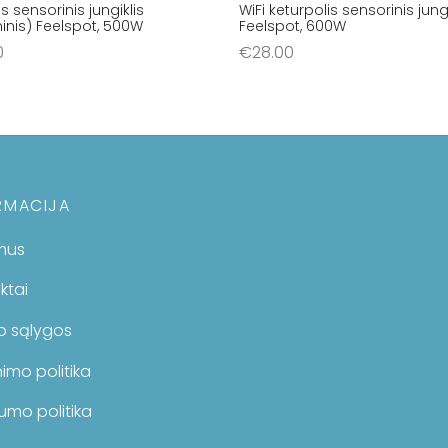
s sensorinis jungiklis
WiFi keturpolis sensorinis jungi
oninis) Feelspot, 500W
Feelspot, 600W
0
€
28.00
šelį
Į krepšelį
RMACIJA
mus
ktai
mo sąlygos
imo politika
umo politika