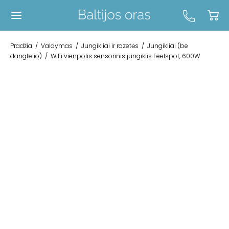
Pradžia
/
Valdymas
/
Jungikliai ir rozetės
/
Jungikliai (be
dangtelio)
/
WiFi vienpolis sensorinis jungiklis Feelspot, 600W