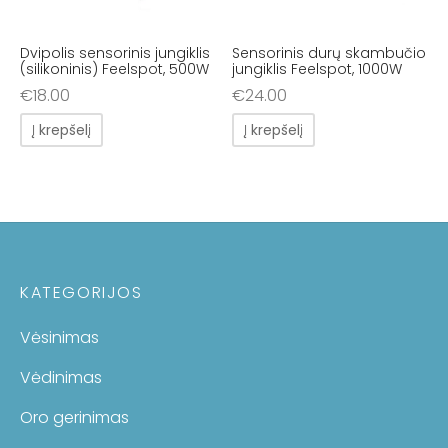
Dvipolis sensorinis jungiklis
Sensorinis durų skambučio
(silikoninis) Feelspot, 500W
jungiklis Feelspot, 1000W
€
18.00
€
24.00
Į krepšelį
Į krepšelį
KATEGORIJOS
Vėsinimas
Vėdinimas
Oro gerinimas