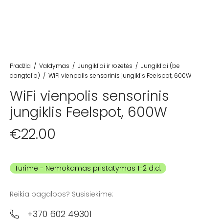
Pradžia
/
Valdymas
/
Jungikliai ir rozetės
/
Jungikliai (be
dangtelio)
/
WiFi vienpolis sensorinis jungiklis Feelspot, 600W
WiFi vienpolis sensorinis
jungiklis Feelspot, 600W
€
22.00
Turime
Reikia pagalbos? Susisiekime:
+370 602 49301