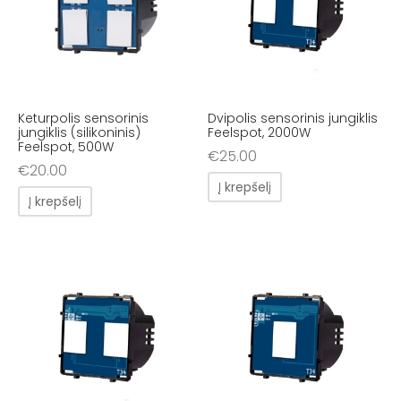
Keturpolis sensorinis
Dvipolis sensorinis jungiklis
jungiklis (silikoninis)
Feelspot, 2000W
Feelspot, 500W
€
25.00
€
20.00
Į krepšelį
Į krepšelį