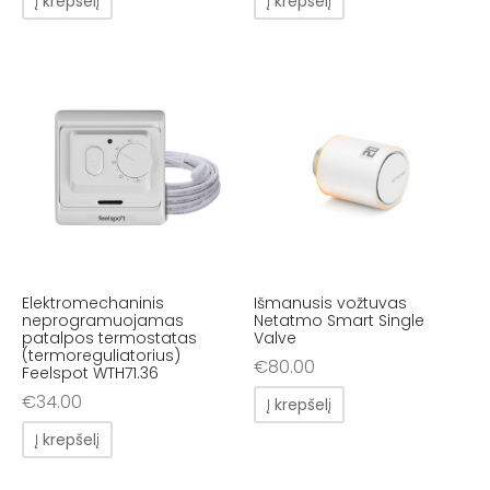
Į krepšelį
Į krepšelį
Elektromechaninis
Išmanusis vožtuvas
neprogramuojamas
Netatmo Smart Single
patalpos termostatas
Valve
(termoreguliatorius)
€
80.00
Feelspot WTH71.36
€
34.00
Į krepšelį
Į krepšelį