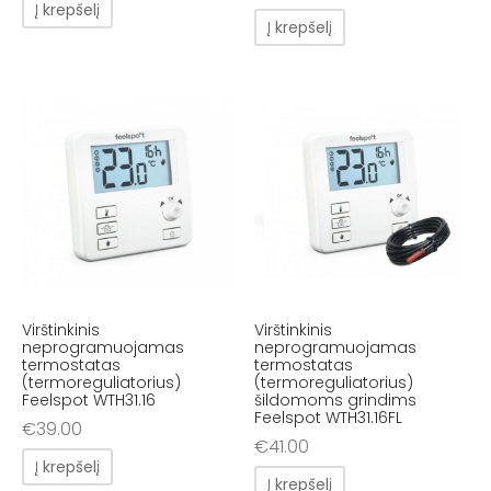
Į krepšelį
Į krepšelį
Virštinkinis
Virštinkinis
neprogramuojamas
neprogramuojamas
termostatas
termostatas
(termoreguliatorius)
(termoreguliatorius)
Feelspot WTH31.16
šildomoms grindims
Feelspot WTH31.16FL
€
39.00
€
41.00
Į krepšelį
Į krepšelį