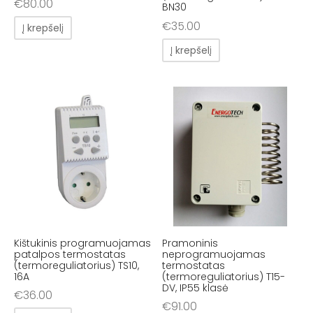
€
80.00
BN30
€
35.00
Į krepšelį
Į krepšelį
Kištukinis programuojamas
Pramoninis
patalpos termostatas
neprogramuojamas
(termoreguliatorius) TS10,
termostatas
16A
(termoreguliatorius) T15-
DV, IP55 klasė
€
36.00
€
91.00