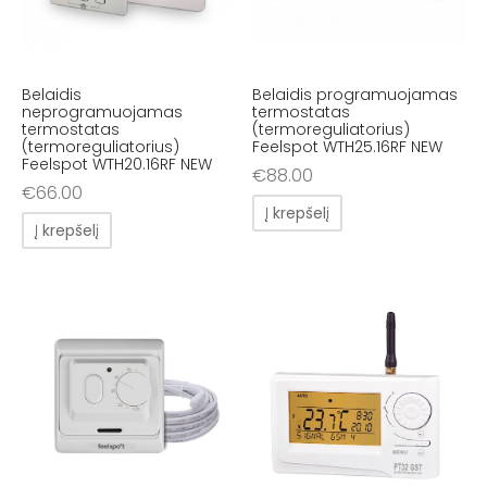
Belaidis
Belaidis programuojamas
neprogramuojamas
termostatas
termostatas
(termoreguliatorius)
(termoreguliatorius)
Feelspot WTH25.16RF NEW
Feelspot WTH20.16RF NEW
€
88.00
€
66.00
Į krepšelį
Į krepšelį