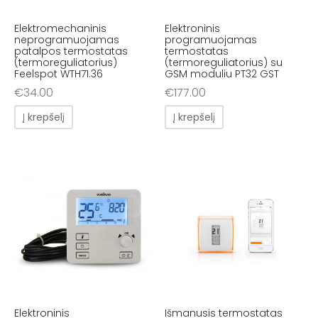
Elektromechaninis
Elektroninis
neprogramuojamas
programuojamas
patalpos termostatas
termostatas
(termoreguliatorius)
(termoreguliatorius) su
Feelspot WTH71.36
GSM moduliu PT32 GST
€
34.00
€
177.00
Į krepšelį
Į krepšelį
Elektroninis
Išmanusis termostatas