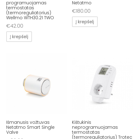
programuojamas
Netatmo
termostatas
€
180.00
(termoreguliatorius)
Wellmo WTH30.21 TWO
Į krepšelį
€
42.00
Į krepšelį
Išmanusis vožtuvas
Kištukinis
Netatmo Smart Single
neprogramuojamas
Valve
termostatas
(termoreguliatorius) Trotec