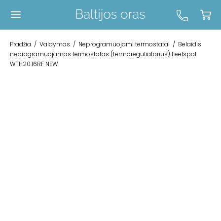
Pradžia
/
Valdymas
/
Neprogramuojami termostatai
/
Belaidis
neprogramuojamas termostatas (termoreguliatorius) Feelspot
WTH20.16RF NEW