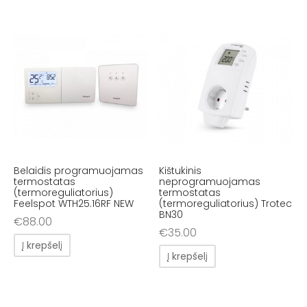
Belaidis programuojamas
Kištukinis
termostatas
neprogramuojamas
(termoreguliatorius)
termostatas
Feelspot WTH25.16RF NEW
(termoreguliatorius) Trotec
BN30
€
88.00
€
35.00
Į krepšelį
Į krepšelį