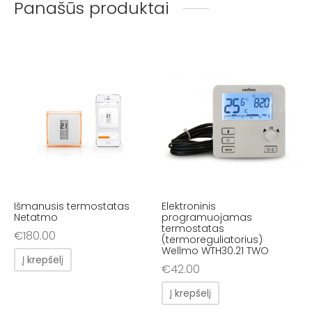
Panašūs produktai
Išmanusis termostatas
Elektroninis
Netatmo
programuojamas
termostatas
€
180.00
(termoreguliatorius)
Wellmo WTH30.21 TWO
Į krepšelį
€
42.00
Į krepšelį