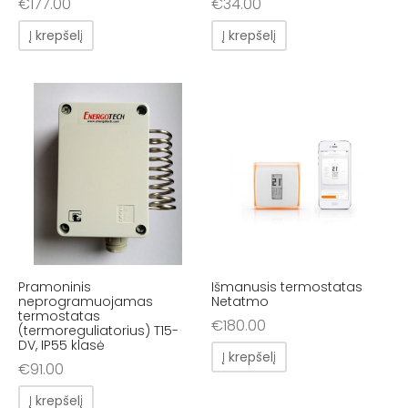
€
177.00
€
34.00
Į krepšelį
Į krepšelį
Pramoninis
Išmanusis termostatas
neprogramuojamas
Netatmo
termostatas
€
180.00
(termoreguliatorius) T15-
DV, IP55 klasė
Į krepšelį
€
91.00
Į krepšelį