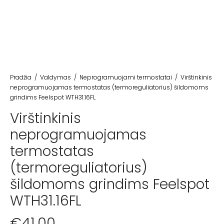
Pradžia
/
Valdymas
/
Neprogramuojami termostatai
/
Virštinkinis
neprogramuojamas termostatas (termoreguliatorius) šildomoms
grindims Feelspot WTH31.16FL
Virštinkinis
neprogramuojamas
termostatas
(termoreguliatorius)
šildomoms grindims Feelspot
WTH31.16FL
€
41.00