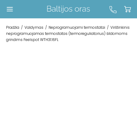
Pradžia
/
Valdymas
/
Neprogramuojami termostatai
/
Virštinkinis
neprogramuojamas termostatas (termoreguliatorius) šildomoms
grindims Feelspot WTH31.16FL